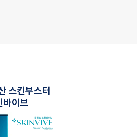
와
산 스킨부스터
킨바이브