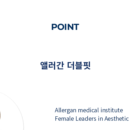
POINT
01
앨러간 더블핏
Allergan medical institute
Female Leaders in Aesthetic