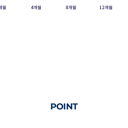
개월
4개월
8개월
12개월
2개월 임상결과로 보톡스와 스킨바이브(HA) 
 비해 높은 만족도와 시술효과를 확인할수 
POINT
02