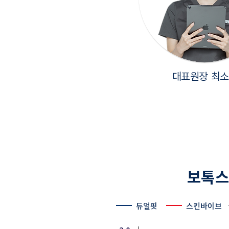
대표원장 최
보톡스
듀얼핏
스킨바이브