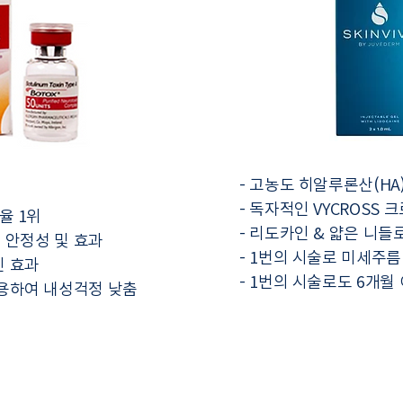
- 고농도 히알루론산(HA)
- 독자적인 VYCROSS
율 1위
- 리도카인 & 얇은 니들
된 안정성 및 효과
- 1번의 시술로 미세주름
인 효과
- 1번의 시술로도 6개월
사용하여 내성걱정 낮춤