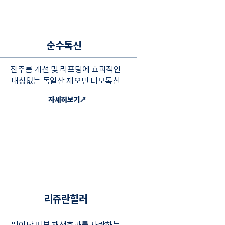
순수톡신
잔주름 개선 및 리프팅에 효과적인
내성없는 독일산 제오민 더모톡신
자세히보기↗
리쥬란힐러
뛰어난 피부 재생효과를 자랑하는