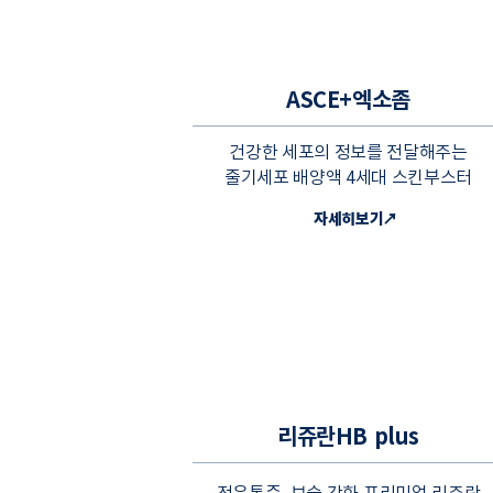
ASCE+엑소좀
건강한 세포의 정보를 전달해주는
줄기세포 배양액 4세대 스킨부스터
자세히보기↗
리쥬란HB plus
적은통증, 보습 강화 프리미엄 리쥬란